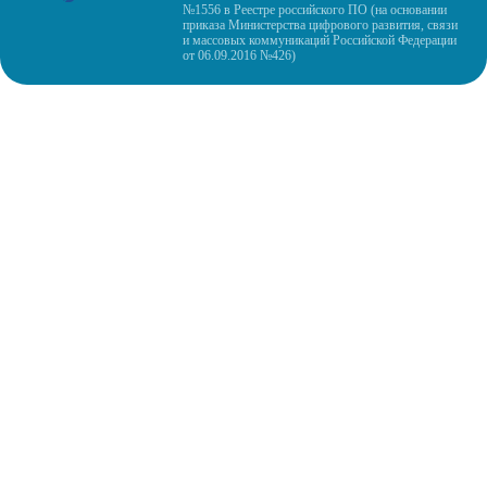
№1556 в Реестре российского ПО (на основании
приказа Министерства цифрового развития, связи
и массовых коммуникаций Российской Федерации
от 06.09.2016 №426)