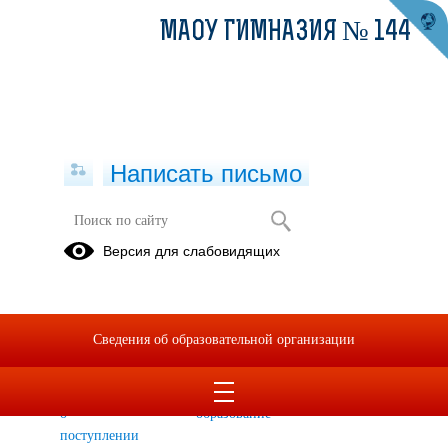
МАОУ ГИМНАЗИЯ № 144
Написать письмо
Школьная жизнь
Версия для слабовидящих
Из истории
Профилактическая
Библиотека
гимназии
работа
Школьная
Проекты и
Для
Сведения об образовательной организации
форма
конкурсы
родителей
Информация
Дополнительное
о
образование
поступлении