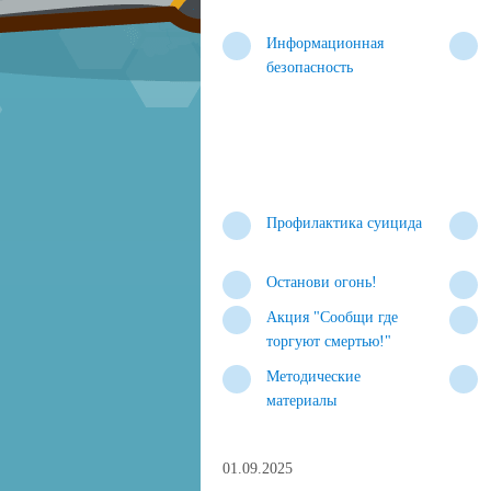
Информационная
безопасность
Профилактика суицида
Останови огонь!
Акция "Сообщи где
торгуют смертью!"
Методические
материалы
01.09.2025