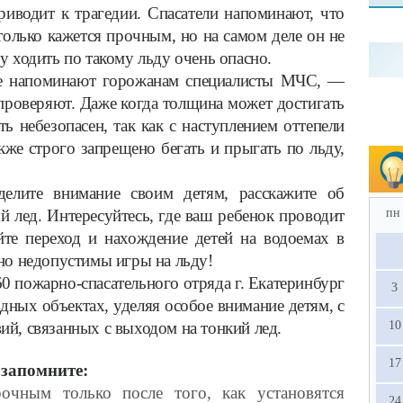
риводит к трагедии. Спасатели напоминают, что
только кажется прочным, но на самом деле он не
 ходить по такому льду очень опасно.
ое напоминают горожанам специалисты МЧС, —
проверяют. Даже когда толщина может достигать
ь небезопасен, так как с наступлением оттепели
кже строго запрещено бегать и прыгать по льду,
делите внимание своим детям, расскажите об
й лед. Интересуйтесь, где ваш ребенок проводит
пн
йте переход и нахождение детей на водоемах в
но недопустимы игры на льду!
0 пожарно-спасательного отряда г. Екатеринбург
3
дных объектах, уделяя особое внимание детям, с
й, связанных с выходом на тонкий лед.
10
17
 запомните:
рочным только после того, как установятся
24