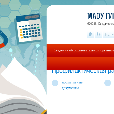
МАОУ ГИ
620088, Свердловская
Напи
Сведения об образовательной организ
Главная
»
Школьная жизнь
»
Профилактич
Профилактическая р
нормативные
документы