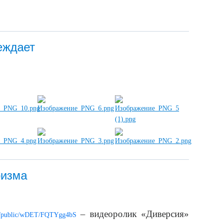
еждает
ризма
– видеоролик «Диверсия»
am/public/wDET/FQTYgg4bS