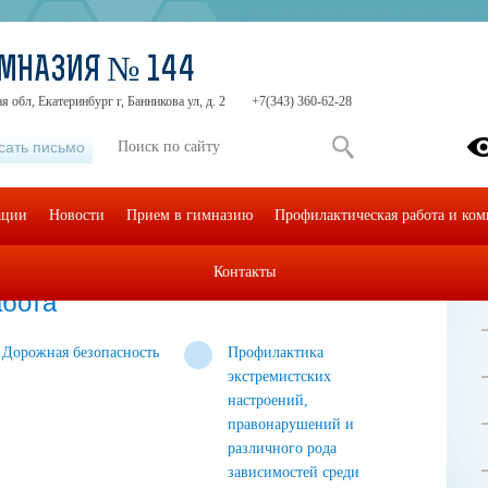
МНАЗИЯ № 144
 обл, Екатеринбург г, Банникова ул, д. 2
+7(343) 360-62-28
сать письмо
ации
Новости
Прием в гимназию
Профилактическая работа и ком
Контакты
еская работа
абота
Дорожная безопасность
Профилактика
экстремистских
настроений,
правонарушений и
различного рода
зависимостей среди