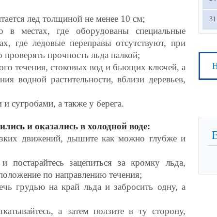
тается лед толщиной не менее 10 см;
31
о в местах, где оборудованы специальные
ах, где ледовые переправы отсутствуют, при
о проверять прочность льда палкой;
Н
ого течения, стоковых вод и бьющих ключей, а
ния водной растительности, вблизи деревьев,
 и сугробами, а также у берега.
ились и оказались в холодной воде:
езких движений, дышите как можно глубже и
ы
и постарайтесь зацепиться за кромку льда,
 положение по направлению течения;
ечь грудью на край льда
и забросить одну, а
катывайтесь, а затем ползите в ту сторону,