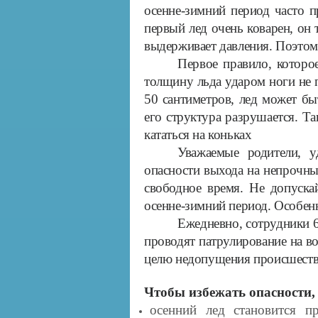
осенне-зимний период часто п
первый лед очень коварен, он 
выдерживает давления. Поэтому
Первое правило, котор
толщину льда ударом ноги не 
50 сантиметров, лед может быт
его структура разрушается. Та
кататься на коньках
Уважаемые родители, у
опасности выхода на непрочны
свободное время. Не допуска
осенне-зимний период. Особен
Ежедневно, сотрудники 6
проводят патрулирование на во
целю недопущения происшестви
Чтобы избежать опасности,
осенний лед становится п