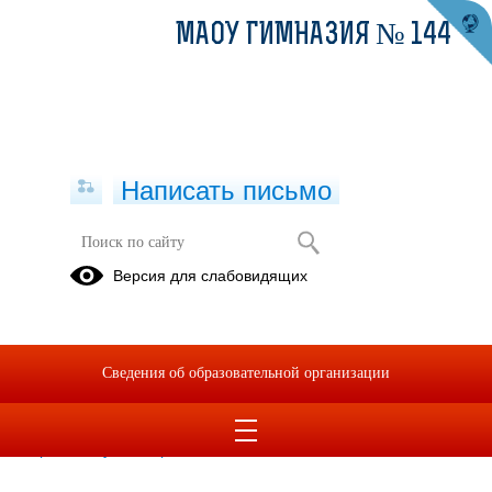
МАОУ ГИМНАЗИЯ № 144
Написать письмо
Информационная безопасность
Версия для слабовидящих
24.10.2024
Сайты, посвященные
безопасности детей в Интернете:
Сведения об образовательной организации
;
http://сетевичок.рф/
;
https://урокцифры.рф
https://safetylesson.
prosv.ru